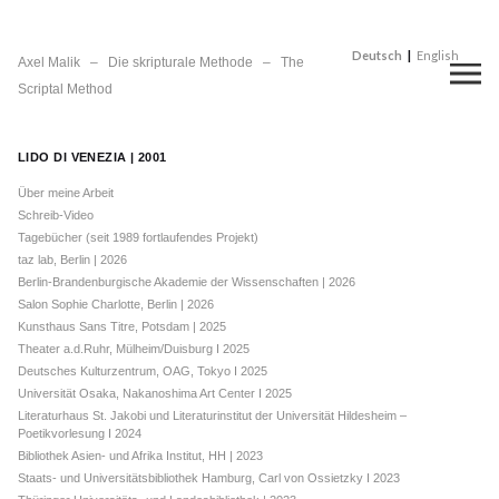
Deutsch
English
Axel Malik – Die skripturale Methode – The
Scriptal Method
LIDO DI VENEZIA | 2001
Über meine Arbeit
Schreib-Video
Tagebücher (seit 1989 fortlaufendes Projekt)
taz lab, Berlin | 2026
Berlin-Brandenburgische Akademie der Wissenschaften | 2026
Salon Sophie Charlotte, Berlin | 2026
Kunsthaus Sans Titre, Potsdam | 2025
Theater a.d.Ruhr, Mülheim/Duisburg I 2025
Deutsches Kulturzentrum, OAG, Tokyo I 2025
Universität Osaka, Nakanoshima Art Center I 2025
Literaturhaus St. Jakobi und Literaturinstitut der Universität Hildesheim –
Poetikvorlesung I 2024
Bibliothek Asien- und Afrika Institut, HH | 2023
Staats- und Universitätsbibliothek Hamburg, Carl von Ossietzky I 2023