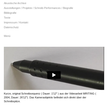
Akustische Archive
Ausstellungen / Projekte / Schreib-Performances / Biografie
Bibliografie
Texte
Impressum / Kontakt
Datenschutz
Menü
Kurze, original Schreibsequenz ( Dauer: 1'12" ) aus der Videoarbeit WRITING (
2004, Dauer: 26'12''). Das Kameraobjektiv befindet sich direkt über der
Schreibspitze.