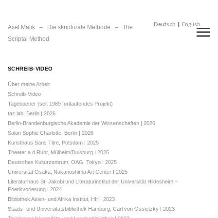
Deutsch
English
Axel Malik – Die skripturale Methode – The
Scriptal Method
SCHREIB-VIDEO
Über meine Arbeit
Schreib-Video
Tagebücher (seit 1989 fortlaufendes Projekt)
taz lab, Berlin | 2026
Berlin-Brandenburgische Akademie der Wissenschaften | 2026
Salon Sophie Charlotte, Berlin | 2026
Kunsthaus Sans Titre, Potsdam | 2025
Theater a.d.Ruhr, Mülheim/Duisburg I 2025
Deutsches Kulturzentrum, OAG, Tokyo I 2025
Universität Osaka, Nakanoshima Art Center I 2025
Literaturhaus St. Jakobi und Literaturinstitut der Universität Hildesheim –
Poetikvorlesung I 2024
Bibliothek Asien- und Afrika Institut, HH | 2023
Staats- und Universitätsbibliothek Hamburg, Carl von Ossietzky I 2023